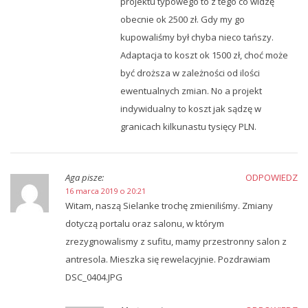
projektu typowego to z tego co widzę
obecnie ok 2500 zł. Gdy my go
kupowaliśmy był chyba nieco tańszy.
Adaptacja to koszt ok 1500 zł, choć może
być droższa w zależności od ilości
ewentualnych zmian. No a projekt
indywidualny to koszt jak sądzę w
granicach kilkunastu tysięcy PLN.
Aga
pisze:
ODPOWIEDZ
16 marca 2019 o 20:21
Witam, naszą Sielanke trochę zmieniliśmy. Zmiany
dotyczą portalu oraz salonu, w którym
zrezygnowalismy z sufitu, mamy przestronny salon z
antresola. Mieszka się rewelacyjnie. Pozdrawiam
DSC_0404.JPG