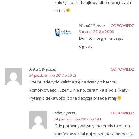
założę blog lajfstajlowy albo o wnętrzach
to tak
Wera666
pisze:
ODPOWIEDZ
3 marca 2018 o 20:06
Dom to integralna część
ogrodu.
Anka GW
pisze:
ODPOWIEDZ
24 października 2017 o 20:52
Czemu zdecydowaliście się na ściany z betonu
komórkowego? Czemu nie np. ceramika albo silikaty?
Pytam z ciekawości, bo ta decyzja przede mną
admin
pisze:
ODPOWIEDZ
24 października 2017 o 21:41
Gdy porównywaliśmy materiały to beton
komórkowy miał najlepsze parametry jeśli