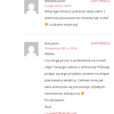
Martyna
pisze:
ODPOWIEDZ
3 maja 2019 o 19:28
Witaj Aga możesz pokazać swój salon z
antresola ponieważ też chcemy tak zrobić
szukamy inspiracji
Asia
pisze:
ODPOWIEDZ
16 kwietnia 2021 o 20:53
Witam,
Czy mogę prosić o podesłanie na e-mail
zdjęć Twojego salonu z antresolą? Planuję
podjąć się tego projektu i jestem na etapie
planowania wnętrza. Ciekawi mnie jak
taka antresola się prezentuje. Byłabym
niezmiernie wdzięczna
Pozdrawiam,
Asia
j.suwik92@gmail.com