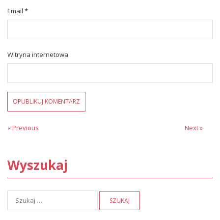
Email
*
Witryna internetowa
Nawigacja
« Previous
Previous
Next
Next »
post:
post:
wpisu
Wyszukaj
Szukaj: